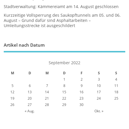
Stadtverwaltung: Kämmereiamt am 14. August geschlossen
Kurzzeitige Vollsperrung des Saukopftunnels am 05. und 06.
August – Grund dafür sind Asphaltarbeiten –
Umleitungsstrecke ist ausgeschildert
Artikel nach Datum
September 2022
M
D
M
D
F
S
S
1
2
3
4
5
6
7
8
9
10
11
12
13
14
15
16
17
18
19
20
21
22
23
24
25
26
27
28
29
30
« Aug.
Okt. »