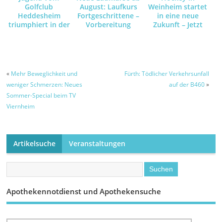
Golfclub
August: Laufkurs
Weinheim startet
Heddesheim
Fortgeschrittene –
in eine neue
triumphiert in der
Vorbereitung
Zukunft – Jetzt
18-Loch-
10km /
mitmachen und
Bruttowertung
Halbmarathon /
mit vielen
und sichert sich
Marathon –
Freunden dabei
das Ticket für das
sein!
Baden-
«
Mehr Beweglichkeit und
Fürth: Tödlicher Verkehrsunfall
Württembergische
weniger Schmerzen: Neues
auf der B460
»
Finale im GC
Sommer-Special beim TV
Haghof
Viernheim
Artikelsuche
Veranstaltungen
Apothekennotdienst und Apothekensuche