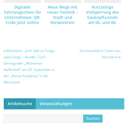
Digitaler
Neue Wege mit
Kurzzeitige
Fahrzeugschein für
neuer Technik –
Vollsperrung des
Unternehmen: QR-
Stadt und
Saukopftunnels
Code jetzt online
Kerweverein
am 05. und 06.
anfordern und
machen die
August – Grund
empfangen
Schlosspark-
dafür sind
Illumination am
Asphaltarbeiten –
Kerwe-Samstag
Umleitungsstrecke
wegen der
ist ausgeschildert
«
Weinheim: „Emi“ lädt zu Tango
Stromausfall in Teilen von
Brandgefahr mit
statt Fango – Runder Tisch
Viernheim
»
LED-Leuchten
Demografie: „Woinemer
möglich
Kaffeeball“ am 29. September in
der „Dance Academy“ in der
Weststadt
Artikelsuche
Veranstaltungen