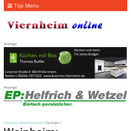
Top Menu
Anzeige
Anzeige
Startseite
»
Nachbarschaft
» Sie lesen »