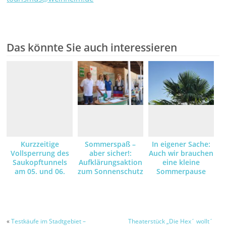
Das könnte Sie auch interessieren
Kurzzeitige
Sommerspaß –
In eigener Sache:
Vollsperrung des
aber sicher!:
Auch wir brauchen
Saukopftunnels
Aufklärungsaktion
eine kleine
am 05. und 06.
zum Sonnenschutz
Sommerpause
August – Grund
dafür sind
Asphaltarbeiten –
Umleitungsstrecke
ist ausgeschildert
«
Testkäufe im Stadtgebiet –
Theaterstück „Die Hex´ wollt´