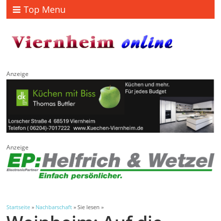
Top Menu
Anzeige
Anzeige
Startseite
»
Nachbarschaft
» Sie lesen »