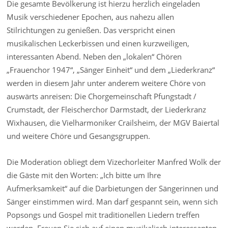
Die gesamte Bevölkerung ist hierzu herzlich eingeladen
Musik verschiedener Epochen, aus nahezu allen
Stilrichtungen zu genießen. Das verspricht einen
musikalischen Leckerbissen und einen kurzweiligen,
interessanten Abend. Neben den „lokalen“ Chören
„Frauenchor 1947“, „Sänger Einheit“ und dem „Liederkranz“
werden in diesem Jahr unter anderem weitere Chöre von
auswärts anreisen: Die Chorgemeinschaft Pfungstadt /
Crumstadt, der Fleischerchor Darmstadt, der Liederkranz
Wixhausen, die Vielharmoniker Crailsheim, der MGV Baiertal
und weitere Chöre und Gesangsgruppen.
Die Moderation obliegt dem Vizechorleiter Manfred Wolk der
die Gäste mit den Worten: „Ich bitte um Ihre
Aufmerksamkeit“ auf die Darbietungen der Sängerinnen und
Sänger einstimmen wird. Man darf gespannt sein, wenn sich
Popsongs und Gospel mit traditionellen Liedern treffen
werden. Freuen Sie sich auf einen musikalisch interessanten