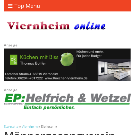
Top Menu
Anzeige
Anzeige
Startseite
»
Viernheim
» Sie lesen »