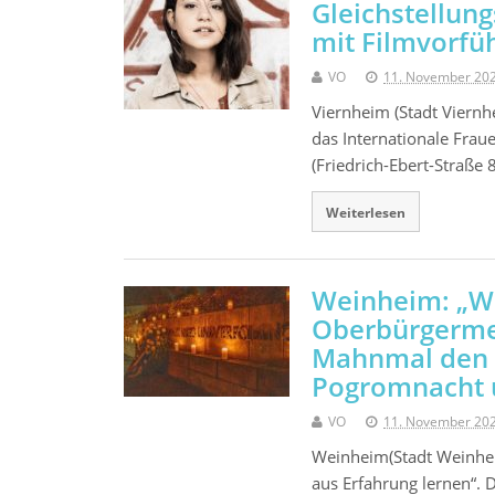
Gleichstellun
mit Filmvorfü
VO
11. November 20
Viernheim (Stadt Viern
das Internationale Fraue
(Friedrich-Ebert-Straße 
Weiterlesen
Weinheim: „We
Oberbürgermei
Mahnmal den O
Pogromnacht u
VO
11. November 20
Weinheim(Stadt Weinhei
aus Erfahrung lernen“.