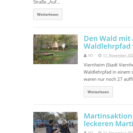
Straße „Auf…
Weiterlesen
Den Wald mit a
Waldlehrpfad 
VO
11. November 20
Viernheim (Stadt Viernhe
Waldlehrpfad in einem s
waren nur noch 27 auff
Weiterlesen
Martinsaktion 
leckeren Mart
VO
11. November 20