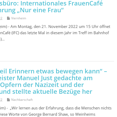
gsbüro: Internationales FrauenCafé
hrung „Nur eine Frau“
22
Viernheim
heim) - Am Montag, den 21. November 2022 um 15 Uhr öffnet
nCafé (IFC) das letzte Mal in diesem Jahr im Treff im Bahnhof
8)…
il Erinnern etwas bewegen kann“ –
ster Manuel Just gedachte am
pfern der Nazizeit und der
nd stellte aktuelle Bezüge her
22
Nachbarschaft
m) - „Wir lernen aus der Erfahrung, dass die Menschen nichts
 Diese Worte von George Bernard Shaw, so Weinheims