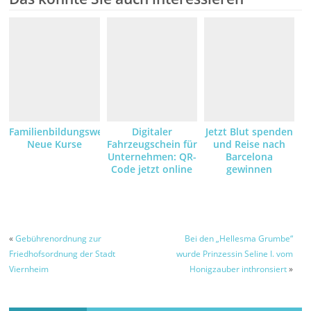
Familienbildungswerk:
Digitaler
Jetzt Blut spenden
Neue Kurse
Fahrzeugschein für
und Reise nach
Unternehmen: QR-
Barcelona
Code jetzt online
gewinnen
anfordern und
empfangen
«
Gebührenordnung zur
Bei den „Hellesma Grumbe“
Friedhofsordnung der Stadt
wurde Prinzessin Seline I. vom
Viernheim
Honigzauber inthronsiert
»