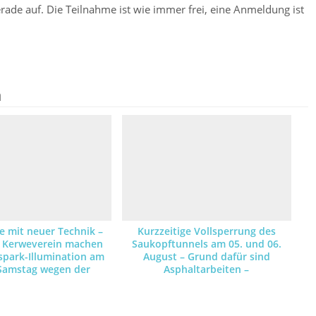
ade auf. Die Teilnahme ist wie immer frei, eine Anmeldung ist
n
 mit neuer Technik –
Kurzzeitige Vollsperrung des
 Kerweverein machen
Saukopftunnels am 05. und 06.
spark-Illumination am
August – Grund dafür sind
Samstag wegen der
Asphaltarbeiten –
ahr mit LED-Leuchten
Umleitungsstrecke ist
möglich
ausgeschildert