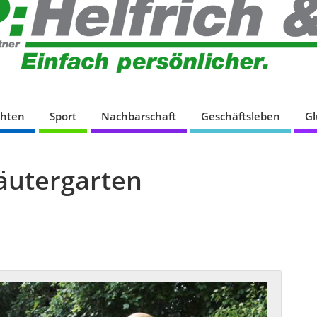
chten
Sport
Nachbarschaft
Geschäftsleben
G
äutergarten