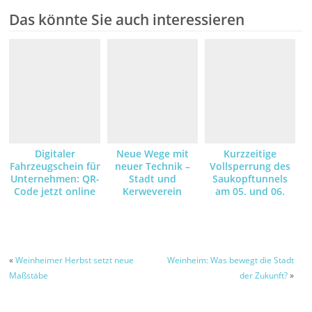
Das könnte Sie auch interessieren
Digitaler
Neue Wege mit
Kurzzeitige
Fahrzeugschein für
neuer Technik –
Vollsperrung des
Unternehmen: QR-
Stadt und
Saukopftunnels
Code jetzt online
Kerweverein
am 05. und 06.
anfordern und
machen die
August – Grund
empfangen
Schlosspark-
dafür sind
Illumination am
Asphaltarbeiten –
Kerwe-Samstag
Umleitungsstrecke
wegen der
ist ausgeschildert
«
Weinheimer Herbst setzt neue
Weinheim: Was bewegt die Stadt
Brandgefahr mit
Maßstäbe
der Zukunft?
»
LED-Leuchten
möglich