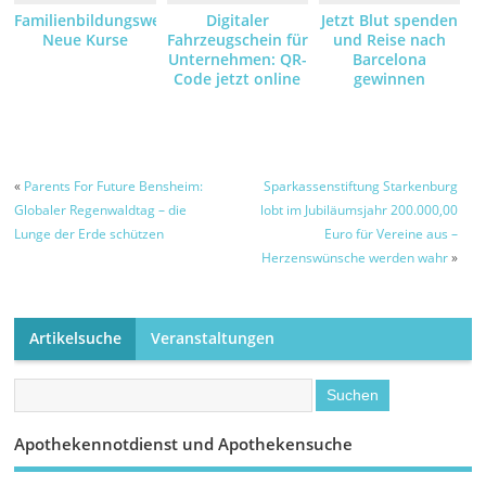
Familienbildungswerk:
Digitaler
Jetzt Blut spenden
Neue Kurse
Fahrzeugschein für
und Reise nach
Unternehmen: QR-
Barcelona
Code jetzt online
gewinnen
anfordern und
empfangen
«
Parents For Future Bensheim:
Sparkassenstiftung Starkenburg
Globaler Regenwaldtag – die
lobt im Jubiläumsjahr 200.000,00
Lunge der Erde schützen
Euro für Vereine aus –
Herzenswünsche werden wahr
»
Artikelsuche
Veranstaltungen
Apothekennotdienst und Apothekensuche