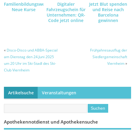
Familienbildungswerk:
Digitaler
Jetzt Blut spenden
Neue Kurse
Fahrzeugschein für
und Reise nach
Unternehmen: QR-
Barcelona
Code jetzt online
gewinnen
anfordern und
empfangen
«
Disco-Disco und ABBA-Special
Frühjahresausflug der
am Dienstag den 24.Juni 2025
Siedlergemeinschaft
um 20 Uhr im Ski-Stadl des Ski-
Viernheim
»
Club Viernheim
Artikelsuche
Veranstaltungen
Apothekennotdienst und Apothekensuche