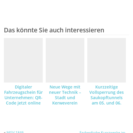
Das könnte Sie auch interessieren
Digitaler
Neue Wege mit
Kurzzeitige
Fahrzeugschein für
neuer Technik –
Vollsperrung des
Unternehmen: QR-
Stadt und
Saukopftunnels
Code jetzt online
Kerweverein
am 05. und 06.
anfordern und
machen die
August – Grund
empfangen
Schlosspark-
dafür sind
Illumination am
Asphaltarbeiten –
Kerwe-Samstag
Umleitungsstrecke
wegen der
ist ausgeschildert
«
MGV 1846
Farbenfrohe Kunstwerke im