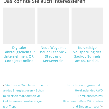
Das könnte Sie auch interessieren
Digitaler
Neue Wege mit
Kurzzeitige
Fahrzeugschein für
neuer Technik –
Vollsperrung des
Unternehmen: QR-
Stadt und
Saukopftunnels
Code jetzt online
Kerweverein
am 05. und 06.
anfordern und
machen die
August – Grund
empfangen
Schlosspark-
dafür sind
Illumination am
Asphaltarbeiten –
Kerwe-Samstag
Umleitungsstrecke
wegen der
ist ausgeschildert
«
Stadtwerke Weinheim erinnern
Herbstferienprogramm der
Brandgefahr mit
an das Energiesparen – Schon
Hortkinder des AWO
LED-Leuchten
mit kleinen Maßnahmen viel
Familienzentrums
möglich
Geld sparen – Lokalversorger
Kirschenstraße – Mit Schafen
gibt Tipps
und Ziegen „on tour“
»