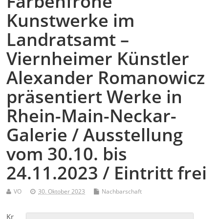
Farbenfrohe
Kunstwerke im
Landratsamt –
Viernheimer Künstler
Alexander Romanowicz
präsentiert Werke in
Rhein-Main-Neckar-
Galerie / Ausstellung
vom 30.10. bis
24.11.2023 / Eintritt frei
VO
30. Oktober 2023
Nachbarschaft
Kr