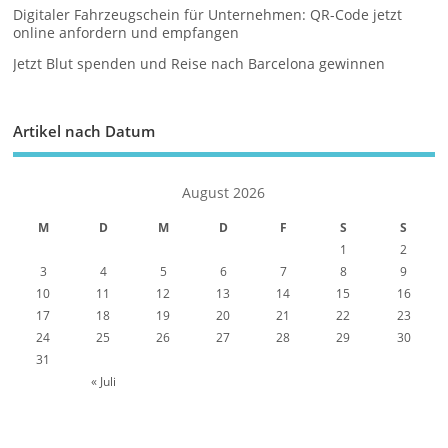
Digitaler Fahrzeugschein für Unternehmen: QR-Code jetzt
online anfordern und empfangen
Jetzt Blut spenden und Reise nach Barcelona gewinnen
Artikel nach Datum
August 2026
M
D
M
D
F
S
S
1
2
3
4
5
6
7
8
9
10
11
12
13
14
15
16
17
18
19
20
21
22
23
24
25
26
27
28
29
30
31
« Juli