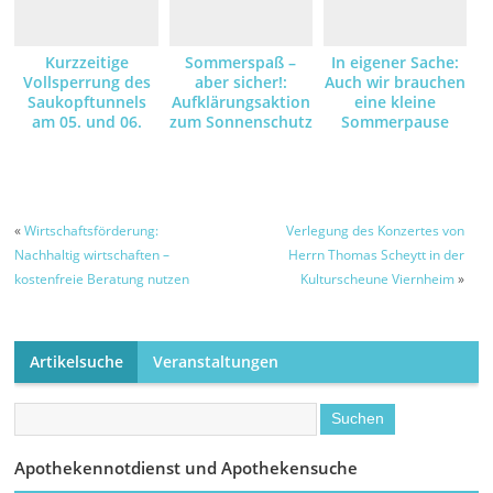
Kurzzeitige
Sommerspaß –
In eigener Sache:
Vollsperrung des
aber sicher!:
Auch wir brauchen
Saukopftunnels
Aufklärungsaktion
eine kleine
am 05. und 06.
zum Sonnenschutz
Sommerpause
August – Grund
dafür sind
Asphaltarbeiten –
Umleitungsstrecke
ist ausgeschildert
«
Wirtschaftsförderung:
Verlegung des Konzertes von
Nachhaltig wirtschaften –
Herrn Thomas Scheytt in der
kostenfreie Beratung nutzen
Kulturscheune Viernheim
»
Artikelsuche
Veranstaltungen
Apothekennotdienst und Apothekensuche