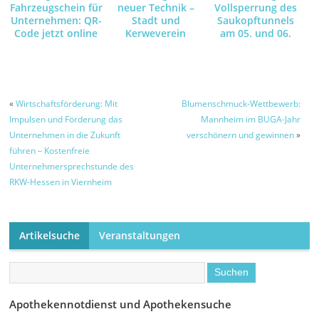
Fahrzeugschein für
neuer Technik –
Vollsperrung des
Unternehmen: QR-
Stadt und
Saukopftunnels
Code jetzt online
Kerweverein
am 05. und 06.
anfordern und
machen die
August – Grund
empfangen
Schlosspark-
dafür sind
Illumination am
Asphaltarbeiten –
Kerwe-Samstag
Umleitungsstrecke
wegen der
ist ausgeschildert
«
Wirtschaftsförderung: Mit
Blumenschmuck-Wettbewerb:
Brandgefahr mit
Impulsen und Förderung das
Mannheim im BUGA-Jahr
LED-Leuchten
Unternehmen in die Zukunft
verschönern und gewinnen
»
möglich
führen – Kostenfreie
Unternehmersprechstunde des
RKW-Hessen in Viernheim
Artikelsuche
Veranstaltungen
Apothekennotdienst und Apothekensuche