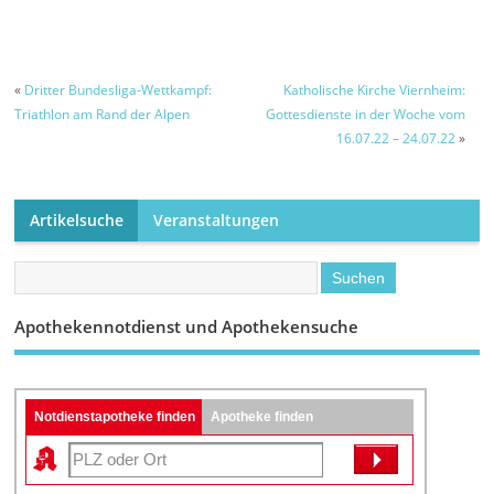
anfordern und
machen die
August – Grund
empfangen
Schlosspark-
dafür sind
Illumination am
Asphaltarbeiten –
Kerwe-Samstag
Umleitungsstrecke
wegen der
ist ausgeschildert
«
Dritter Bundesliga-Wettkampf:
Katholische Kirche Viernheim:
Brandgefahr mit
Triathlon am Rand der Alpen
Gottesdienste in der Woche vom
LED-Leuchten
16.07.22 – 24.07.22
»
möglich
Artikelsuche
Veranstaltungen
Apothekennotdienst und Apothekensuche
Notdienstapotheke finden
Apotheke finden