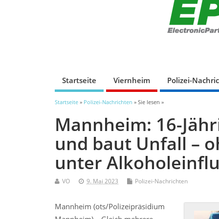
Startseite
Viernheim
Polizei-Nachri
Startseite
»
Polizei-Nachrichten
» Sie lesen »
Mannheim: 16-Jähri
und baut Unfall – 
unter Alkoholeinfl
VO
9. Mai 2023
Polizei-Nachrichten
Mannheim (ots/Polizeipräsidium