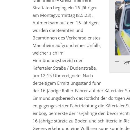
Mannheim) – Gleich mehrere
Straftaten beging ein 16-Jähriger
am Montagvormittag (8.5.23) .
Aufmerksam auf den 16-Jährigen
wurden die Beamten und
Beamtinnen des Verkehrsdienstes
Mannheim aufgrund eines Unfalls,
welcher sich im
Einmündungsbereich der
Sy
Käfertaler Straße / Dudenstraße,
um 12:15 Uhr ereignete. Nach
derzeitigem Ermittlungsstand fuhr
der 16-jährige Roller-Fahrer auf der Käfertaler S
Einmündungsbereich das Rotlicht der dortigen Am
entgegengesetzter Fahrtrichtung die Käfertaler St
einbog, bemerkte der 16-Jährige den bevorrechtig
16-Jährige stürzte zu Boden und schlitterte in 
Gegenverkehr und eine Vollbremsung konnte der