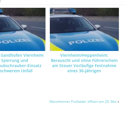
Sandhofen Viernheim
Viernheim/Heppenheim:
: Sperrung und
Berauscht und ohne Führerschein
hubschrauber-Einsatz
am Steuer Vorläufige Festnahme
 schwerem Unfall
eines 30-Jährigen
Mannheimer Freibäder öffnen am 20. Mai
»