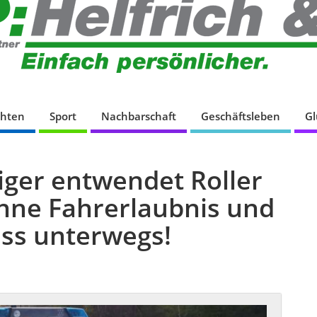
chten
Sport
Nachbarschaft
Geschäftsleben
G
ger entwendet Roller
ohne Fahrerlaubnis und
uss unterwegs!