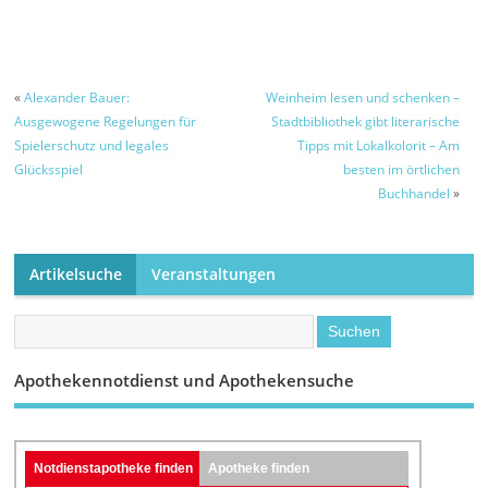
anfordern und
machen die
August – Grund
empfangen
Schlosspark-
dafür sind
Illumination am
Asphaltarbeiten –
Kerwe-Samstag
Umleitungsstrecke
wegen der
ist ausgeschildert
«
Alexander Bauer:
Weinheim lesen und schenken –
Brandgefahr mit
Ausgewogene Regelungen für
Stadtbibliothek gibt literarische
LED-Leuchten
Spielerschutz und legales
Tipps mit Lokalkolorit – Am
möglich
Glücksspiel
besten im örtlichen
Buchhandel
»
Artikelsuche
Veranstaltungen
Apothekennotdienst und Apothekensuche
Notdienstapotheke finden
Apotheke finden