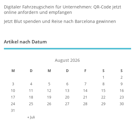
Digitaler Fahrzeugschein für Unternehmen: QR-Code jetzt
online anfordern und empfangen
Jetzt Blut spenden und Reise nach Barcelona gewinnen
Artikel nach Datum
August 2026
M
D
M
D
F
S
S
1
2
3
4
5
6
7
8
9
10
11
12
13
14
15
16
17
18
19
20
21
22
23
24
25
26
27
28
29
30
31
« Juli