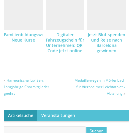
Familienbildungswerk:
Digitaler
Jetzt Blut spenden
Neue Kurse
Fahrzeugschein für
und Reise nach
Unternehmen: QR-
Barcelona
Code jetzt online
gewinnen
anfordern und
empfangen
«
Harmonische Jubiläen:
Medaillenregen in Mörlenbach
Langjährige Chormitglieder
für Viernheimer Leichtathletik
geehrt
Abteilung
»
Artikelsuche
Veranstaltungen