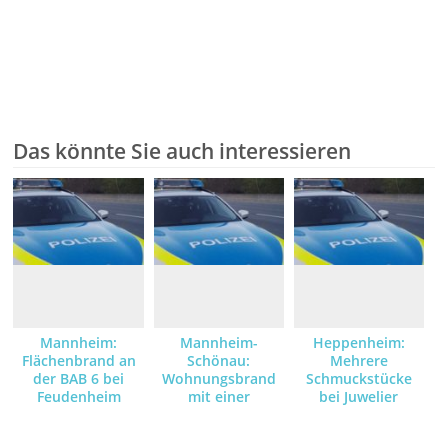
Das könnte Sie auch interessieren
Mannheim:
Mannheim-
Heppenheim:
Flächenbrand an
Schönau:
Mehrere
der BAB 6 bei
Wohnungsbrand
Schmuckstücke
Feudenheim
mit einer
bei Juwelier
verletzten Person
gestohlen –
Zeugen gesucht