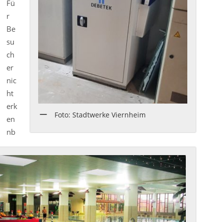
Fü
r
Be
su
ch
er
nic
ht
erk
Foto: Stadtwerke Viernheim
en
nb