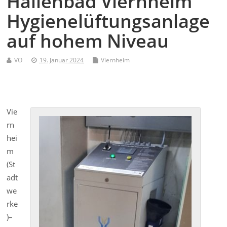
Hallenbad Viernheim
Hygienelüftungsanlage
auf hohem Niveau
VO
19. Januar 2024
Viernheim
Vie
rn
hei
m
(St
adt
we
rke
)–