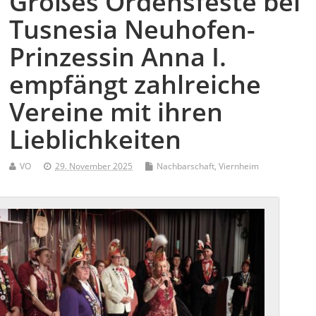
Großes Ordensfeste bei
Tusnesia Neuhofen-
Prinzessin Anna I.
empfängt zahlreiche
Vereine mit ihren
Lieblichkeiten
VO
29. November 2025
Nachbarschaft
,
Viernheim