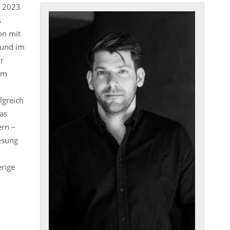
 2023
s
on mit
 und im
r
em
lgreich
as
ern –
Lesung
erige