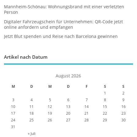
Mannheim-Schönau: Wohnungsbrand mit einer verletzten
Person
Digitaler Fahrzeugschein für Unternehmen: QR-Code jetzt
online anfordern und empfangen
Jetzt Blut spenden und Reise nach Barcelona gewinnen
Artikel nach Datum
August 2026
M
D
M
D
F
S
S
1
2
3
4
5
6
7
8
9
10
11
12
13
14
15
16
17
18
19
20
21
22
23
24
25
26
27
28
29
30
31
« Juli