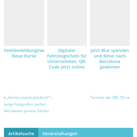
Familienbildungswerk:
Digitaler
Jetzt Blut spenden
Neue Kurse
Fahrzeugschein für
und Reise nach
Unternehmen: QR-
Barcelona
Code jetzt online
gewinnen
anfordern und
empfangen
«
„Garten macht glücklich!“ –
Termine der SBS 55+
»
Junge Fotografen suchen
Viernheims private Gärten
Artikelsuche
Veranstaltungen