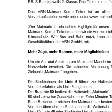
RB, S-Bahn) jeweils 2. Klasse. Das Ticket kostet f
Das VRN-Maimarkt-Kombi-Ticket ist an allen
Vorverkaufsstellen sowie online unter www.maimarkt
„Der Maimarkt ist ein echtes Highlight für unsere
Maimarkt-Kombi-Ticket machen wir die Anreise nich
Klimaschutz. Wer Bus und Bahn nutzt, kann den 
Geschäftsführer der VRN GmbH, mit.
Mehr Züge, mehr Bahnen, mehr Möglichkeiten
Um die An- und Abreise zum Maimarkt Mannheim no
Nahverkehr erweitert. Die schnellste Verbindung 
Zielpunkt „Maimarkt“ angeben.
Die Stadtbahnen der
Linie 6
führen zur Halteste
Verstärkerfahrten als Linie 9 angeboten.
Die
Buslinie 50
bedient die Haltestelle „Maimarkt“. 
50 sind zeitweise Zusatzfahrten im Zehn-Minuten-T
Bahn-Reisende erreichen den Maimarkt am besten 
Von dort übernehmen Stadtbahnen die Weiterfahrt
Linie 50, Linie 45 oder Stadtbahn-Linie 6 umgestieg