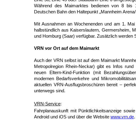
Während des Maimarktes bedienen von 8 bis 1
Deutschen Bahn den Haltepunkt „Mannheim Arena/
Mit Ausnahmen an Wochenenden und am 1. Mai is
halbstündlich aus Kaiserslautern, Germersheim, 
und Homburg (Saar) verfügbar. Zusätzlich werden 
VRN vor Ort auf dem Maimarkt
Auch der VRN selbst ist auf dem Maimarkt Mannhei
Metropolregion Rhein-Neckar) gibt es Infos run
neuen Eltern-Kind-Funktion (mit Bezahlungsüber
modernen Bedarfsverkehre und Mikromobilitätsa
aktuellen VRN-Ausflugsbroschüren bereit – perfe
unterwegs sind.
VRN-Service
:
Fahrplanauskunft mit Pünktlichkeitsanzeige sowi
Android und iOS und über die Website
www.vrn.de
.