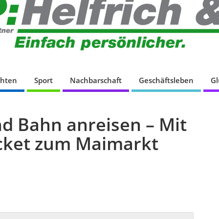
chten
Sport
Nachbarschaft
Geschäftsleben
G
d Bahn anreisen – Mit
cket zum Maimarkt