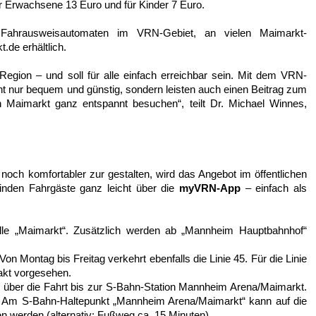
ür Erwachsene 13 Euro und für Kinder 7 Euro.
 Fahrausweisautomaten im VRN-Gebiet, an vielen Maimarkt-
.de erhältlich.
 Region – und soll für alle einfach erreichbar sein. Mit dem VRN-
t nur bequem und günstig, sondern leisten auch einen Beitrag zum
Maimarkt ganz entspannt besuchen“, teilt Dr. Michael Winnes,
ch komfortabler zur gestalten, wird das Angebot im öffentlichen
finden Fahrgäste ganz leicht über die
myVRN-App
– einfach als
lle „Maimarkt“. Zusätzlich werden ab „Mannheim Hauptbahnhof“
Von Montag bis Freitag verkehrt ebenfalls die Linie 45. Für die Linie
akt vorgesehen.
über die Fahrt bis zur S-Bahn-Station Mannheim Arena/Maimarkt.
. Am S-Bahn-Haltepunkt „Mannheim Arena/Maimarkt“ kann auf die
en werden (alternativ: Fußweg ca. 15 Minuten).