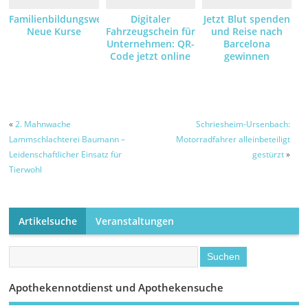
Familienbildungswerk:
Digitaler
Jetzt Blut spenden
Neue Kurse
Fahrzeugschein für
und Reise nach
Unternehmen: QR-
Barcelona
Code jetzt online
gewinnen
anfordern und
empfangen
«
2. Mahnwache
Schriesheim-Ursenbach:
Lammschlachterei Baumann –
Motorradfahrer alleinbeteiligt
Leidenschaftlicher Einsatz für
gestürzt
»
Tierwohl
Artikelsuche
Veranstaltungen
Apothekennotdienst und Apothekensuche