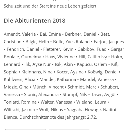
Schulzeit und der Start ins neue Leben gefeiert.
Die Abiturienten 2018
Amendt, Valeria • BaI, Emine • Berbner, Daniel • Best,
Christian • Bilgic, Helin • Bolle, Yves Roland • Farjou, Jacques
• Fendrich, Daniel • Fletterer, Kevin • Gabibov, Fuad • Gargar
Boulale, Oumeima • Haas, Vivienne • Hill, Caitlin Ivy • Holm,
Lennard • Ilik, Ayse Nur • Isik, Akin • Kapucu, Özlem • Kiß,
Sophia • Kleinhans, Nina • Kocer, Aysina • Koßwig, Daniel •
Kühlwein, Alicia • Mandel, Katharina • Mandel, Vanessa •
Midzic, Gina • Münch, Vincent • Schmidt, Marc • Schubert,
Vanessa • Stanic, Alexandra • Stumpf, Nils • Taser, Aygül •
Toniatti, Romina • Walter, Vanessa • Wieland, Laura •
Wiltschi, Jasmin • Wolf, Niklas • Yaggaha Hewage, Nadini
Bianca. Durchschnittsnote des Jahrgangs: 2,72.