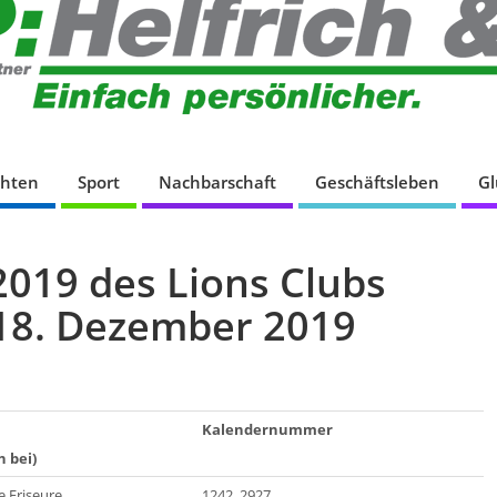
chten
Sport
Nachbarschaft
Geschäftsleben
G
019 des Lions Clubs
 18. Dezember 2019
Kalendernummer
 bei)
 Friseure
1242, 2927