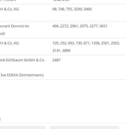
H & Co. KG
98, 748, 755, 3299, 3460
aurant Donnici im
496, 2272, 2961, 2975, 3277, 3651
sli
H & Co. KG
105, 252, 603, 730, 871, 1358, 2501, 2502,
3141, 3889
erei Eichbaum GmbH & Co.
2487
n bei EDEKA Zimmermann)
n