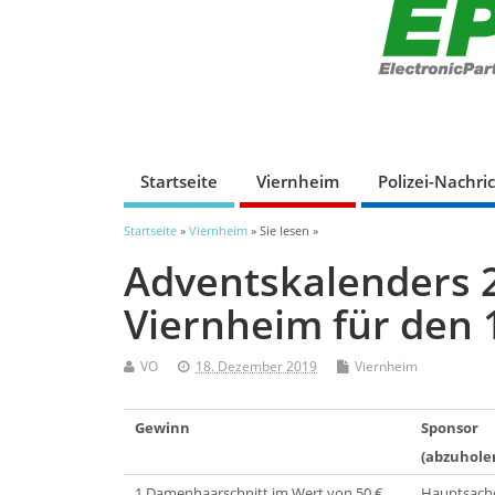
Startseite
Viernheim
Polizei-Nachri
Startseite
»
Viernheim
» Sie lesen »
Adventskalenders 2
Viernheim für den
VO
18. Dezember 2019
Viernheim
Gewinn
Sponsor
(abzuholen
1 Damenhaarschnitt im Wert von 50 €
Hauptsache