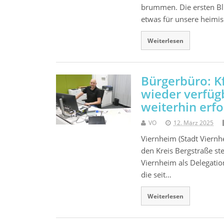
brummen. Die ersten B
etwas für unsere heimi
Weiterlesen
Bürgerbüro: K
wieder verfüg
weiterhin erfo
VO
12. März 2025
Viernheim (Stadt Viern
den Kreis Bergstraße st
Viernheim als Delegati
die seit…
Weiterlesen