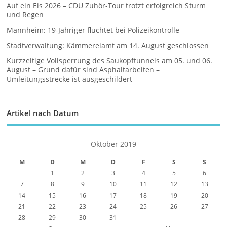
Auf ein Eis 2026 – CDU Zuhör-Tour trotzt erfolgreich Sturm
und Regen
Mannheim: 19-Jähriger flüchtet bei Polizeikontrolle
Stadtverwaltung: Kämmereiamt am 14. August geschlossen
Kurzzeitige Vollsperrung des Saukopftunnels am 05. und 06.
August – Grund dafür sind Asphaltarbeiten –
Umleitungsstrecke ist ausgeschildert
Artikel nach Datum
Oktober 2019
M
D
M
D
F
S
S
1
2
3
4
5
6
7
8
9
10
11
12
13
14
15
16
17
18
19
20
21
22
23
24
25
26
27
28
29
30
31