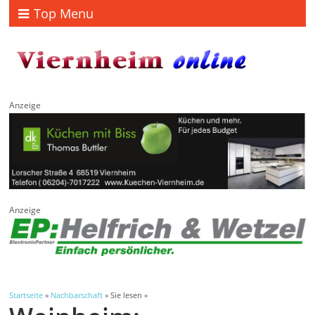
Top Menu
Anzeige
Anzeige
Startseite
»
Nachbarschaft
» Sie lesen »