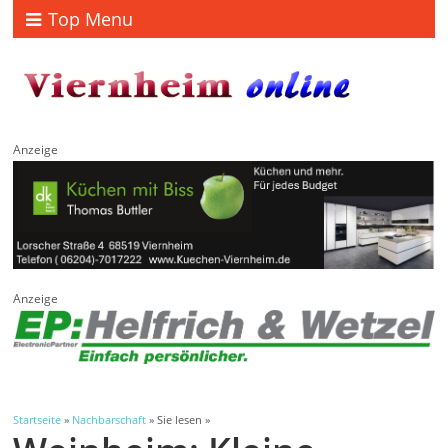
Top Menu
Anzeige
Anzeige
Startseite
»
Nachbarschaft
» Sie lesen »