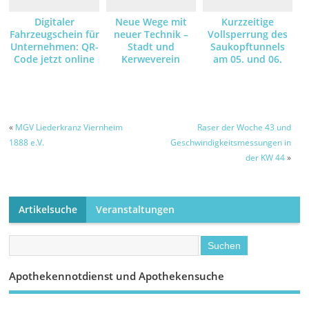
Digitaler
Neue Wege mit
Kurzzeitige
Fahrzeugschein für
neuer Technik –
Vollsperrung des
Unternehmen: QR-
Stadt und
Saukopftunnels
Code jetzt online
Kerweverein
am 05. und 06.
anfordern und
machen die
August – Grund
empfangen
Schlosspark-
dafür sind
Illumination am
Asphaltarbeiten –
Kerwe-Samstag
Umleitungsstrecke
wegen der
ist ausgeschildert
«
MGV Liederkranz Viernheim
Raser der Woche 43 und
Brandgefahr mit
1888 e.V.
Geschwindigkeitsmessungen in
LED-Leuchten
der KW 44
»
möglich
Artikelsuche
Veranstaltungen
Apothekennotdienst und Apothekensuche