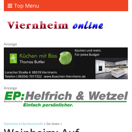
Top Menu
Anzeige
Anzeige
Startseite
»
Nachbarschaft
» Sie lesen »