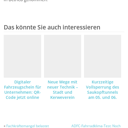
Das könnte Sie auch interessieren
Digitaler
Neue Wege mit
Kurzzeitige
Fahrzeugschein für
neuer Technik –
Vollsperrung des
Unternehmen: QR-
Stadt und
Saukopftunnels
Code jetzt online
Kerweverein
am 05. und 06.
anfordern und
machen die
August – Grund
empfangen
Schlosspark-
dafür sind
Illumination am
Asphaltarbeiten –
Kerwe-Samstag
Umleitungsstrecke
wegen der
ist ausgeschildert
«
Fachkräftemangel belastet
ADFC-Fahrradklima-Test: Noch