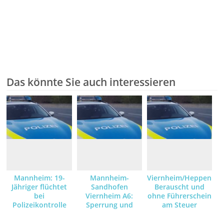
Das könnte Sie auch interessieren
Mannheim: 19-
Mannheim-
Viernheim/Heppenhei
Jähriger flüchtet
Sandhofen
Berauscht und
bei
Viernheim A6:
ohne Führerschein
Polizeikontrolle
Sperrung und
am Steuer
Rettungshubschrauber-
Vorläufige
Einsatz nach
Festnahme eines