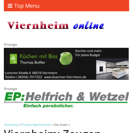
Top Menu
Anzeige
Anzeige
Startseite
»
Polizei-Nachrichten
» Sie lesen »