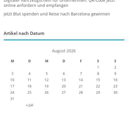
Digitaler Fahrzeugschein für Unternehmen: QR-Code jetzt
online anfordern und empfangen
Jetzt Blut spenden und Reise nach Barcelona gewinnen
Artikel nach Datum
August 2026
M
D
M
D
F
S
S
1
2
3
4
5
6
7
8
9
10
11
12
13
14
15
16
17
18
19
20
21
22
23
24
25
26
27
28
29
30
31
« Juli