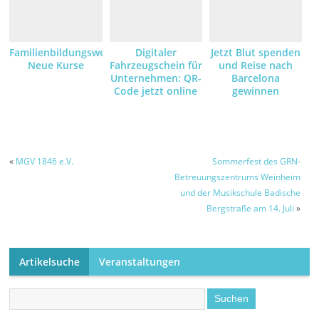
Familienbildungswerk:
Digitaler
Jetzt Blut spenden
Neue Kurse
Fahrzeugschein für
und Reise nach
Unternehmen: QR-
Barcelona
Code jetzt online
gewinnen
anfordern und
empfangen
«
MGV 1846 e.V.
Sommerfest des GRN-
Betreuungszentrums Weinheim
und der Musikschule Badische
Bergstraße am 14. Juli
»
Artikelsuche
Veranstaltungen