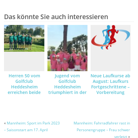
Das könnte Sie auch interessieren
Herren 50 vom
Jugend vom
Neue Laufkurse ab
Golfclub
Golfclub
August: Laufkurs
Heddesheim
Heddesheim
Fortgeschrittene –
erreichen beide
triumphiert in der
Vorbereitung
Teams Saisonziele
18-Loch-
10km /
Bruttowertung
Halbmarathon /
und sichert sich
Marathon –
das Ticket für das
Baden-
«
Mannheim: Sport im Park 2023
Mannheim: Fahrradfahrer rast in
Württembergische
– Saisonstart am 17. April
Personengruppe – Frau schwer
Finale im GC
verletzt
»
Haghof