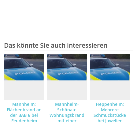
Das könnte Sie auch interessieren
Mannheim:
Mannheim-
Heppenheim:
Flächenbrand an
Schönau:
Mehrere
der BAB 6 bei
Wohnungsbrand
Schmuckstücke
Feudenheim
mit einer
bei Juwelier
verletzten Person
gestohlen –
Zeugen gesucht