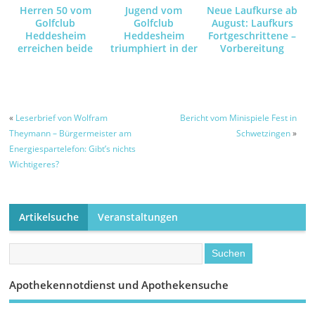
Herren 50 vom
Jugend vom
Neue Laufkurse ab
Golfclub
Golfclub
August: Laufkurs
Heddesheim
Heddesheim
Fortgeschrittene –
erreichen beide
triumphiert in der
Vorbereitung
Teams Saisonziele
18-Loch-
10km /
Bruttowertung
Halbmarathon /
und sichert sich
Marathon –
das Ticket für das
Baden-
«
Leserbrief von Wolfram
Bericht vom Minispiele Fest in
Württembergische
Theymann – Bürgermeister am
Schwetzingen
»
Finale im GC
Energiespartelefon: Gibt’s nichts
Haghof
Wichtigeres?
Artikelsuche
Veranstaltungen
Apothekennotdienst und Apothekensuche