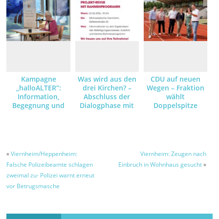
Kampagne
Was wird aus den
CDU auf neuen
„halloALTER“:
drei Kirchen? –
Wegen – Fraktion
Information,
Abschluss der
wählt
Begegnung und
Dialogphase mit
Doppelspitze
Orientierung für
Projekt-Revue am
ein gutes Leben im
22. Juni
Alter
«
Viernheim/Heppenheim:
Viernheim: Zeugen nach
Falsche Polizeibeamte schlagen
Einbruch in Wohnhaus gesucht
»
zweimal zu- Polizei warnt erneut
vor Betrugsmasche