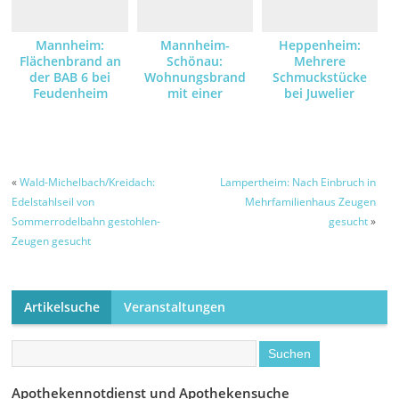
Mannheim:
Mannheim-
Heppenheim:
Flächenbrand an
Schönau:
Mehrere
der BAB 6 bei
Wohnungsbrand
Schmuckstücke
Feudenheim
mit einer
bei Juwelier
verletzten Person
gestohlen –
Zeugen gesucht
«
Wald-Michelbach/Kreidach:
Lampertheim: Nach Einbruch in
Edelstahlseil von
Mehrfamilienhaus Zeugen
Sommerrodelbahn gestohlen-
gesucht
»
Zeugen gesucht
Artikelsuche
Veranstaltungen
Apothekennotdienst und Apothekensuche