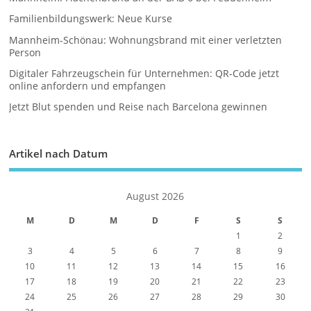
Familienbildungswerk: Neue Kurse
Mannheim-Schönau: Wohnungsbrand mit einer verletzten
Person
Digitaler Fahrzeugschein für Unternehmen: QR-Code jetzt
online anfordern und empfangen
Jetzt Blut spenden und Reise nach Barcelona gewinnen
Artikel nach Datum
August 2026
M
D
M
D
F
S
S
1
2
3
4
5
6
7
8
9
10
11
12
13
14
15
16
17
18
19
20
21
22
23
24
25
26
27
28
29
30