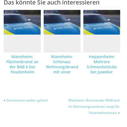
Das könnte Sie auch interessieren
Mannheim:
Mannheim-
Heppenheim:
Flächenbrand an
Schönau:
Mehrere
der BAB 6 bei
Wohnungsbrand
Schmuckstücke
Feudenheim
mit einer
bei Juwelier
verletzten Person
gestohlen –
Zeugen gesucht
«
Gemeinsam weiter gehen!
Weinheim: Brennender Müllsack
im Betreuungszentrum sorgt für
Feuerwehreinsatz
»