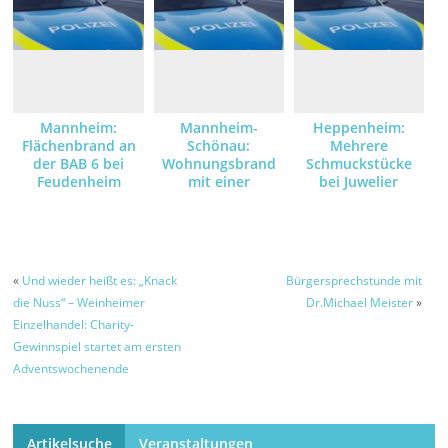
Mannheim:
Mannheim-
Heppenheim:
Flächenbrand an
Schönau:
Mehrere
der BAB 6 bei
Wohnungsbrand
Schmuckstücke
Feudenheim
mit einer
bei Juwelier
verletzten Person
gestohlen –
Zeugen gesucht
«
Und wieder heißt es: „Knack
Bürgersprechstunde mit
die Nuss“ – Weinheimer
Dr.Michael Meister
»
Einzelhandel: Charity-
Gewinnspiel startet am ersten
Adventswochenende
Artikelsuche
Veranstaltungen