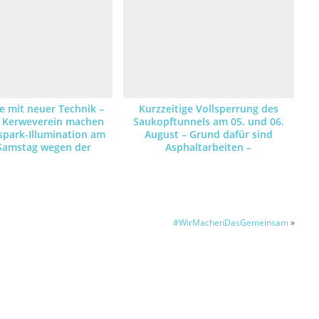
 mit neuer Technik –
Kurzzeitige Vollsperrung des
 Kerweverein machen
Saukopftunnels am 05. und 06.
spark-Illumination am
August – Grund dafür sind
Samstag wegen der
Asphaltarbeiten –
ahr mit LED-Leuchten
Umleitungsstrecke ist
möglich
ausgeschildert
#WirMachenDasGemeinsam
»