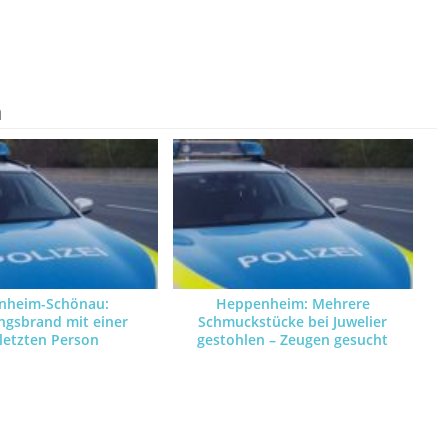
n
nheim-Schönau:
Heppenheim: Mehrere
gsbrand mit einer
Schmuckstücke bei Juwelier
letzten Person
gestohlen – Zeugen gesucht