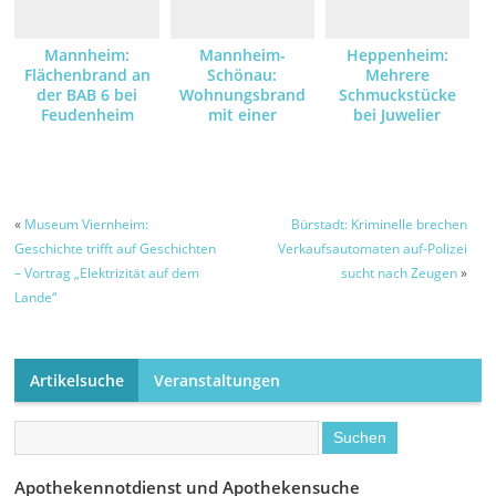
Mannheim:
Mannheim-
Heppenheim:
Flächenbrand an
Schönau:
Mehrere
der BAB 6 bei
Wohnungsbrand
Schmuckstücke
Feudenheim
mit einer
bei Juwelier
verletzten Person
gestohlen –
Zeugen gesucht
«
Museum Viernheim:
Bürstadt: Kriminelle brechen
Geschichte trifft auf Geschichten
Verkaufsautomaten auf-Polizei
– Vortrag „Elektrizität auf dem
sucht nach Zeugen
»
Lande“
Artikelsuche
Veranstaltungen
Apothekennotdienst und Apothekensuche