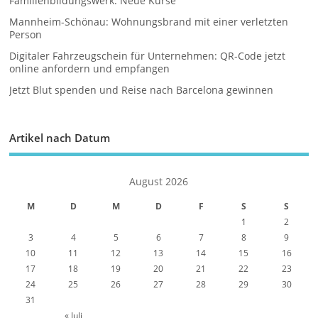
Familienbildungswerk: Neue Kurse
Mannheim-Schönau: Wohnungsbrand mit einer verletzten
Person
Digitaler Fahrzeugschein für Unternehmen: QR-Code jetzt
online anfordern und empfangen
Jetzt Blut spenden und Reise nach Barcelona gewinnen
Artikel nach Datum
August 2026
M
D
M
D
F
S
S
1
2
3
4
5
6
7
8
9
10
11
12
13
14
15
16
17
18
19
20
21
22
23
24
25
26
27
28
29
30
31
« Juli