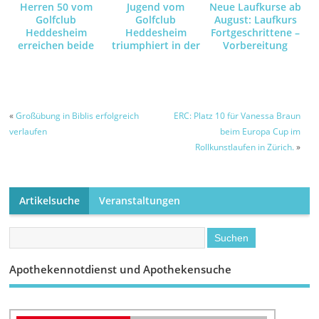
Herren 50 vom
Jugend vom
Neue Laufkurse ab
Golfclub
Golfclub
August: Laufkurs
Heddesheim
Heddesheim
Fortgeschrittene –
erreichen beide
triumphiert in der
Vorbereitung
Teams Saisonziele
18-Loch-
10km /
Bruttowertung
Halbmarathon /
und sichert sich
Marathon –
das Ticket für das
Baden-
«
Großübung in Biblis erfolgreich
ERC: Platz 10 für Vanessa Braun
Württembergische
verlaufen
beim Europa Cup im
Finale im GC
Rollkunstlaufen in Zürich.
»
Haghof
Artikelsuche
Veranstaltungen
Apothekennotdienst und Apothekensuche