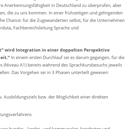
hre Anerkennungsfähigkeit in Deutschland zu überprüfen, aber
n, die zu uns kommen. In einer frühzeitigen und gelingenden
ache Chance: für die Zugewanderten selbst, für die Unternehmen
erduta, Fachbereichsleitung Sprache und
t“ wird Integration in einer doppelten Perspektive
eit.“
In einem ersten Durchlauf sei es darum gegangen, für die
es (Niveau A1) bereits während des Sprachkursbesuchs jeweils
ellen. Das Vorgehen sei in 3 Phasen unterteilt gewesen:
w. Ausbildungsziels bzw. der Möglichkeit einer direkten
tungsverfahrens
n von bundes-, landes- und kommunalen Angeboten und