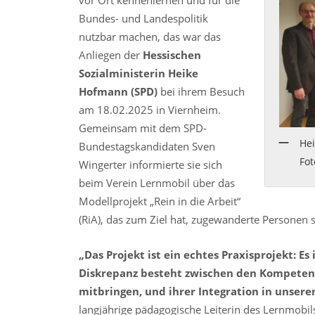
vor Ort kennenlernen und für die
Bundes- und Landespolitik
nutzbar machen, das war das
Anliegen der
Hessischen
Sozialministerin Heike
Hofmann (SPD)
bei ihrem Besuch
am 18.02.2025 in Viernheim.
Gemeinsam mit dem SPD-
He
Bundestagskandidaten Sven
Fot
Wingerter informierte sie sich
beim Verein Lernmobil über das
Modellprojekt „Rein in die Arbeit“
(RiA), das zum Ziel hat, zugewanderte Personen s
„Das Projekt ist ein echtes Praxisprojekt: E
Diskrepanz besteht zwischen den Kompeten
mitbringen, und ihrer Integration in unser
langjährige pädagogische Leiterin des Lernmobi