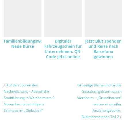
Familienbildungswerk:
Digitaler
Jetzt Blut spenden
Neue Kurse
Fahrzeugschein für
und Reise nach
Unternehmen: QR-
Barcelona
Code jetzt online
gewinnen
anfordern und
empfangen
«
Auf den Spuren des
Gruselige Kleine und Große
Nachtwächters – Abendliche
Gestalten geistern durch
Stadtführung in Weinheim am 9.
Viernheim – „Gruselhäuser“
November mit zünftigem
waren ein großer
Schmaus im „Diebsloch“
Anziehungspunkt-
Bildimpressionen Teil 2
»