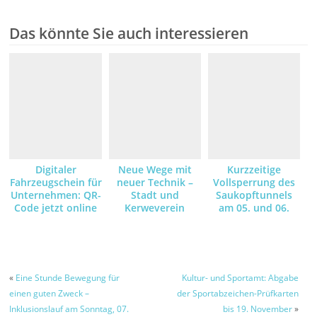
Das könnte Sie auch interessieren
Digitaler
Neue Wege mit
Kurzzeitige
Fahrzeugschein für
neuer Technik –
Vollsperrung des
Unternehmen: QR-
Stadt und
Saukopftunnels
Code jetzt online
Kerweverein
am 05. und 06.
anfordern und
machen die
August – Grund
empfangen
Schlosspark-
dafür sind
Illumination am
Asphaltarbeiten –
Kerwe-Samstag
Umleitungsstrecke
wegen der
ist ausgeschildert
«
Eine Stunde Bewegung für
Kultur- und Sportamt: Abgabe
Brandgefahr mit
einen guten Zweck –
der Sportabzeichen-Prüfkarten
LED-Leuchten
Inklusionslauf am Sonntag, 07.
bis 19. November
»
möglich