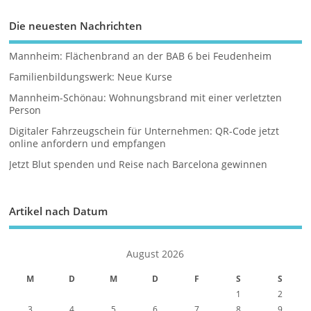
Die neuesten Nachrichten
Mannheim: Flächenbrand an der BAB 6 bei Feudenheim
Familienbildungswerk: Neue Kurse
Mannheim-Schönau: Wohnungsbrand mit einer verletzten
Person
Digitaler Fahrzeugschein für Unternehmen: QR-Code jetzt
online anfordern und empfangen
Jetzt Blut spenden und Reise nach Barcelona gewinnen
Artikel nach Datum
August 2026
M
D
M
D
F
S
S
1
2
3
4
5
6
7
8
9